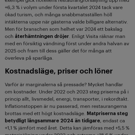
exempel gick hotellens restaurangförsäljning upp med
+6,3 % i volym under första kvartalet 2024 tack vare
ökad turism, och många snabbmatsställen höll
intäkterna uppe när gästerna valde billigare alternativ.
Men för branschen som helhet var 2024 ett bakslag
och
återhämtningen dröjer
. Enligt Visita räknar man
med en försiktig vändning först under andra halvan av
2025 och fram till dess gäller det för många att
överleva på sparlåga.
Kostnadsläge, priser och löner
Varför är marginalerna så pressade? Mycket handlar
om kostnader. Under 2022 och 2023 steg priserna på i
princip allt, livsmedel, energi, transporter, i rekordtakt.
Inflationstoppen är nu passerad, men restaurangerna
brottas med ett högt kostnadsläge.
Matpriserna steg
betydligt långsammare 2024 än tidigare
, endast ca
+1,1 % jämfört med året. Detta kan jämföras med +5,5 %