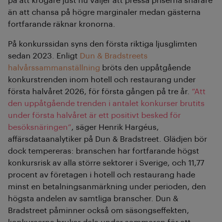
på att krögare just nu väljer att pressa priserna snarare
än att chansa på högre marginaler medan gästerna
fortfarande räknar kronorna.
På konkurssidan syns den första riktiga ljusglimten
sedan 2023. Enligt
Dun & Bradstreets
halvårssammanställning
bröts den uppåtgående
konkurstrenden inom hotell och restaurang under
första halvåret 2026, för första gången på tre år.
”Att
den uppåtgående trenden i antalet konkurser brutits
under första halvåret är ett positivt besked för
besöksnäringen”
, säger Henrik Hargéus,
affärsdataanalytiker på Dun & Bradstreet. Glädjen bör
dock tempereras: branschen har fortfarande högst
konkursrisk av alla större sektorer i Sverige, och 11,77
procent av företagen i hotell och restaurang hade
minst en betalningsanmärkning under perioden, den
högsta andelen av samtliga branscher. Dun &
Bradstreet påminner också om säsongseffekten,