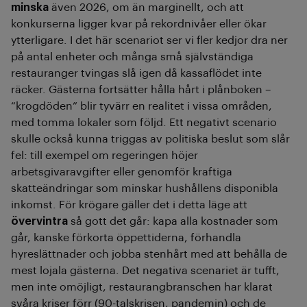
minska
även 2026, om än marginellt, och att
konkurserna ligger kvar på rekordnivåer eller ökar
ytterligare. I det här scenariot ser vi fler kedjor dra ner
på antal enheter och många små självständiga
restauranger tvingas slå igen då kassaflödet inte
räcker. Gästerna fortsätter hålla hårt i plånboken –
“krogdöden” blir tyvärr en realitet i vissa områden,
med tomma lokaler som följd. Ett negativt scenario
skulle också kunna triggas av politiska beslut som slår
fel: till exempel om regeringen höjer
arbetsgivaravgifter eller genomför kraftiga
skatteändringar som minskar hushållens disponibla
inkomst. För krögare gäller det i detta läge att
övervintra
så gott det går: kapa alla kostnader som
går, kanske förkorta öppettiderna, förhandla
hyreslättnader och jobba stenhårt med att behålla de
mest lojala gästerna. Det negativa scenariet är tufft,
men inte omöjligt, restaurangbranschen har klarat
svåra kriser förr (90-talskrisen, pandemin) och de