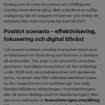
företag som är mest innovativa och uthålliga kan
överleva även denna gång. Men vi skulle se en tydlig
utslagning, där de svagaste försvinner och endast de
starkaste eller mest nischade blir kvar till 2027.
Positivt scenario – effektivisering,
fokusering och digital tillväxt
I ett positivt scenario utnyttjar branschen krisen som
en katalysator för förändring och kommer ut starkare
på andra sidan. Här antar vi att ekonomin utvecklas
gynnsamt: hushållens konsumtion tar fart ordentligt
under 2026 tack vare stabilare priser och sjunkande
räntor, turismen ökar (fler utländska besökare lockas
av den svaga kronan) och politiken ger viss hjälp
(kanske inkluderas restauranger i momssänkningen,
eller så införs tillfälliga stöd för besöksnäringen). Men
den stora skillnaden är
branschens egna omställning
.