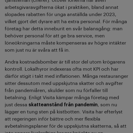
tjänstemän (chefer). Utöver lönerna har även
arbetsgivaravgifterna ökat i praktiken, bland annat
slopades rabatten för unga anställda under 2023,
vilket gjort det dyrare att ha extra personal. För många
företag har detta inneburit en svår balansgång: man
behöver personal för att ge bra service, men
löneökningarna måste kompenseras av högre intäkter
som just nu är svåra att få in.
Andra kostnadsbomber är till stor del utom krögarens
kontroll. Lokalhyror indexeras ofta mot KPI och har
därför stigit i takt med inflationen. Många restauranger
sitter dessutom med uppskjutna skatter och avgifter
från pandemiåren, skulder som nu förfaller till
betalning. Enligt Visita kämpar många företag med
just dessa
skatteanstånd från pandemin
, som nu
lägger en tung sten på kistbotten. Visita har efterlyst
att regeringen inför bättre och mer flexibla
avbetalningsplaner för de uppskjutna skatterna, så att