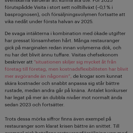
svenskarna värderar att kunna äta ute. För 2025
förutspådde Visita i stort sett nolltillväxt (–0,1 % i
basprognosen), och försäljningsvolymen fortsatte att
vika nedåt under första halvan av 2025.
De svaga intäkterna i kombination med ökade utgifter
har pressat lönsamheten hårt. Många restauranger
gick på marginalen redan innan volymerna dök, och
nu har det blivit ännu tuffare. Visitas chefsekonom
beskriver att
”situationen skiljer sig mycket åt från
företag till företag, men kostnadsflexibiliteten har blivit
mer avgörande än någonsin”,
de krogar som kunnat
skära kostnader och snabbt anpassa sig står bättre
rustade, medan andra går på knäna. Antalet konkurser
har legat på mer än dubbla nivåer mot normalt ända
sedan 2023 och fortsätter.
Trots dessa mörka siffror finns även exempel på
restauranger som klarat krisen bättre än snittet. Till