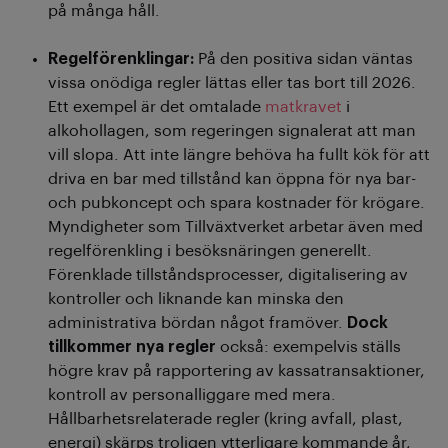
på många håll.
Regelförenklingar:
På den positiva sidan väntas
vissa onödiga regler lättas eller tas bort till 2026.
Ett exempel är det omtalade
matkravet
i
alkohollagen, som regeringen signalerat att man
vill slopa. Att inte längre behöva ha fullt kök för att
driva en bar med tillstånd kan öppna för nya bar-
och pubkoncept och spara kostnader för krögare.
Myndigheter som Tillväxtverket arbetar även med
regelförenkling i besöksnäringen generellt.
Förenklade tillståndsprocesser, digitalisering av
kontroller och liknande kan minska den
administrativa bördan något framöver.
Dock
tillkommer nya regler
också: exempelvis ställs
högre krav på rapportering av kassatransaktioner,
kontroll av personalliggare med mera.
Hållbarhetsrelaterade regler (kring avfall, plast,
energi) skärps troligen ytterligare kommande år,