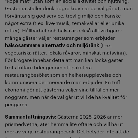
“köpa mat” utan som en social aktivitet och njutning.
Gästerna ställer dock högre krav när de väl går ut, man
förväntar sig god service, trevlig miljö och kanske
något extra (t.ex. live-musik, temakvällar eller unika
rätter). Hållbarhet och hälsa är också allt viktigare:
många gäster väljer restauranger som erbjuder
hälsosammare alternativ och miljötänk
(t.ex.
vegetariska rätter, lokala råvaror, minskat matsvinn).
För krögare innebär detta att man kan locka gäster
trots tuffare tider genom att paketera
restaurangbesöket som en helhetsupplevelse och
kommunicera det mervärde man erbjuder. En tuff
ekonomi gör att gästerna väljer sina tillfällen mer
noggrant, men när de väl går ut vill de ha kvalitet för
pengarna.
Sammanfattningsvis:
Gästerna 2025–2026 är mer
prismedvetna, äter hemma lite oftare och vill ha ut
mer av varje restaurangbesök. Det betyder inte att de