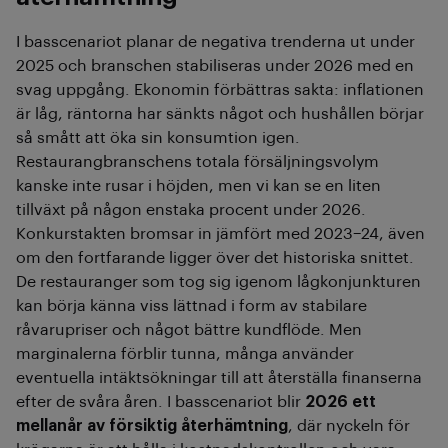
I basscenariot planar de negativa trenderna ut under
2025 och branschen stabiliseras under 2026 med en
svag uppgång. Ekonomin förbättras sakta: inflationen
är låg, räntorna har sänkts något och hushållen börjar
så smått att öka sin konsumtion igen.
Restaurangbranschens totala försäljningsvolym
kanske inte rusar i höjden, men vi kan se en liten
tillväxt på någon enstaka procent under 2026.
Konkurstakten bromsar in jämfört med 2023–24, även
om den fortfarande ligger över det historiska snittet.
De restauranger som tog sig igenom lågkonjunkturen
kan börja känna viss lättnad i form av stabilare
råvarupriser och något bättre kundflöde. Men
marginalerna förblir tunna, många använder
eventuella intäktsökningar till att återställa finanserna
efter de svåra åren. I basscenariot blir
2026 ett
mellanår av försiktig återhämtning
, där nyckeln för