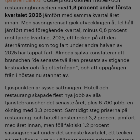
tjänsteindikator
ökade produktionen i hotell- och
restaurangbranschen med
1,8 procent under första
kvartalet 2026
jämfört med samma kvartal året
innan. Men säsongsrensat gick utvecklingen åt fel håll
jämfört med föregående kvartal, minus 0,8 procent
mot fjärde kvartalet 2025, ett tecken på att den
återhämtning som tog fart under andra halvan av
2025 har tappat fart. Almega själva konstaterar att
branschen ”de senaste två åren pressats av stigande
kostnader och låg efterfrågan”, och att uppgången
från i höstas nu stannat av.
Ljuspunkten är sysselsättningen. Hotell och
restaurang skapade flest nya jobb av alla
tjänstebranscher det senaste året, plus 6 700 jobb, en
ökning med 3,3 procent. Samtidigt steg priserna på
restaurang- och hotelltjänster med 3,2 procent jämfört
med året innan, men föll faktiskt 1,2 procent
säsongsrensat under det senaste kvartalet, ett tecken