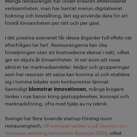
Många restauranger har under krisåren effektiviserat
verksamheten, man har bantat menyn,digitaliserat
bokning och beställning, lärt sig använda data för att
förstå lönsamheten per rätt och per gäst.
I det positiva scenariet får dessa åtgärder full effekt när
efterfrågan tar fart. Restaurangerna kan öka
försäljningen utan att kostnaderna skenar i takt, vilket
ger en skjuts åt lönsamheten. Vi ser även att vissa
aktörer tar marknadsandelar: kedjor och grupperingar
som har resurser att satsa kan komma ut och etablera
sig i tomma lokaler som konkurrenter lämnat.
Samtidigt
blomstrar innovationen,
många krögare
tänker i nya banor kring gästupplevelser, koncept och
marknadsföring, ofta med hjälp av ny teknik.
Sverige har flera lovande startup-företag inom
restaurangtech;
till exempel valdes vi på Guestro ut i
Vinnovas satsning Innovativa Startups 2025
, vilket