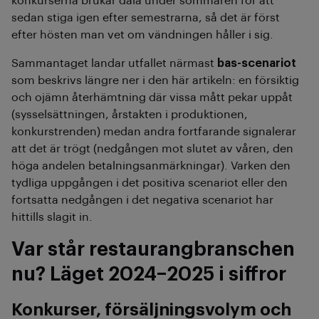
konkurserna brukar dala under sommaren för att
sedan stiga igen efter semestrarna, så det är först
efter hösten man vet om vändningen håller i sig.
Sammantaget landar utfallet närmast
bas-scenariot
som beskrivs längre ner i den här artikeln: en försiktig
och ojämn återhämtning där vissa mått pekar uppåt
(sysselsättningen, årstakten i produktionen,
konkurstrenden) medan andra fortfarande signalerar
att det är trögt (nedgången mot slutet av våren, den
höga andelen betalningsanmärkningar). Varken den
tydliga uppgången i det positiva scenariot eller den
fortsatta nedgången i det negativa scenariot har
hittills slagit in.
Var står restaurangbranschen
nu? Läget 2024–2025 i siffror
Konkurser, försäljningsvolym och