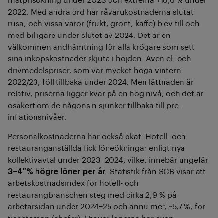
matprisökning under 2023 och extrema +18,6 % under
2022. Med andra ord har råvarukostnaderna slutat
rusa, och vissa varor (frukt, grönt, kaffe) blev till och
med billigare under slutet av 2024. Det är en
välkommen andhämtning för alla krögare som sett
sina inköpskostnader skjuta i höjden. Även el- och
drivmedelspriser, som var mycket höga vintern
2022/23, föll tillbaka under 2024. Men lättnaden är
relativ, priserna ligger kvar på en hög nivå, och det är
osäkert om de någonsin sjunker tillbaka till pre-
inflationsnivåer.
Personalkostnaderna har också ökat. Hotell- och
restauranganställda fick löneökningar enligt nya
kollektivavtal under 2023–2024, vilket innebär ungefär
3–4 % högre löner per år
. Statistik från SCB visar att
arbetskostnadsindex för hotell- och
restaurangbranschen steg med cirka 2,9 % på
arbetarsidan under 2024–25 och ännu mer, ~5,7 %, för