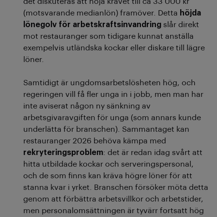
det diskuteras att höja kravet till ca 33 000 kr
(motsvarande medianlön) framöver. Detta
höjda
lönegolv för arbetskraftsinvandring
slår direkt
mot restauranger som tidigare kunnat anställa
exempelvis utländska kockar eller diskare till lägre
löner.
Samtidigt är ungdomsarbetslösheten hög, och
regeringen vill få fler unga in i jobb, men man har
inte aviserat någon ny sänkning av
arbetsgivaravgiften för unga (som annars kunde
underlätta för branschen). Sammantaget kan
restauranger 2026 behöva kämpa med
rekryteringsproblem
: det är redan idag svårt att
hitta utbildade kockar och serveringspersonal,
och de som finns kan kräva högre löner för att
stanna kvar i yrket. Branschen försöker möta detta
genom att förbättra arbetsvillkor och arbetstider,
men personalomsättningen är tyvärr fortsatt hög