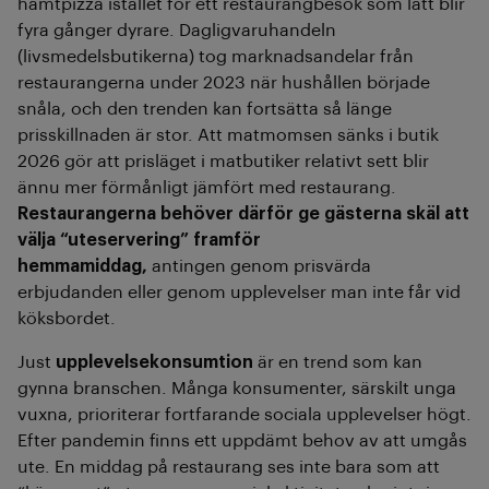
hämtpizza istället för ett restaurangbesök som lätt blir
fyra gånger dyrare. Dagligvaruhandeln
(livsmedelsbutikerna) tog marknadsandelar från
restaurangerna under 2023 när hushållen började
snåla, och den trenden kan fortsätta så länge
prisskillnaden är stor. Att matmomsen sänks i butik
2026 gör att prisläget i matbutiker relativt sett blir
ännu mer förmånligt jämfört med restaurang.
Restaurangerna behöver därför ge gästerna skäl att
välja “uteservering” framför
hemmamiddag,
antingen genom prisvärda
erbjudanden eller genom upplevelser man inte får vid
köksbordet.
Just
upplevelsekonsumtion
är en trend som kan
gynna branschen. Många konsumenter, särskilt unga
vuxna, prioriterar fortfarande sociala upplevelser högt.
Efter pandemin finns ett uppdämt behov av att umgås
ute. En middag på restaurang ses inte bara som att