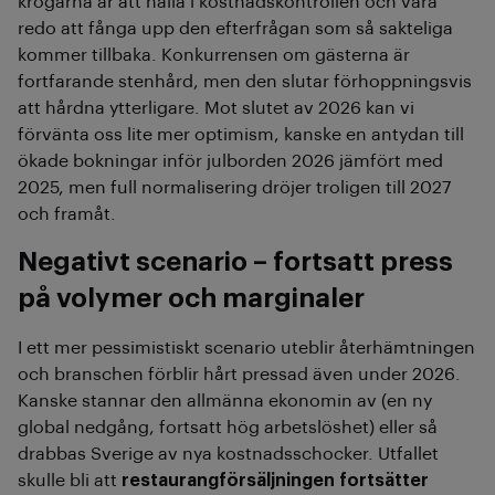
krögarna är att hålla i kostnadskontrollen och vara
redo att fånga upp den efterfrågan som så sakteliga
kommer tillbaka. Konkurrensen om gästerna är
fortfarande stenhård, men den slutar förhoppningsvis
att hårdna ytterligare. Mot slutet av 2026 kan vi
förvänta oss lite mer optimism, kanske en antydan till
ökade bokningar inför julborden 2026 jämfört med
2025, men full normalisering dröjer troligen till 2027
och framåt.
Negativt scenario – fortsatt press
på volymer och marginaler
I ett mer pessimistiskt scenario uteblir återhämtningen
och branschen förblir hårt pressad även under 2026.
Kanske stannar den allmänna ekonomin av (en ny
global nedgång, fortsatt hög arbetslöshet) eller så
drabbas Sverige av nya kostnadsschocker. Utfallet
skulle bli att
restaurangförsäljningen fortsätter