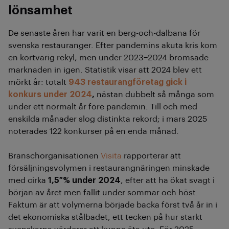
lönsamhet
De senaste åren har varit en berg-och-dalbana för
svenska restauranger. Efter pandemins akuta kris kom
en kortvarig rekyl, men under 2023–2024 bromsade
marknaden in igen. Statistik visar att 2024 blev ett
mörkt år: totalt
943 restaurangföretag gick i
konkurs under 2024
,
nästan dubbelt så många som
under ett normalt år före pandemin. Till och med
enskilda månader slog distinkta rekord; i mars 2025
noterades 122 konkurser på en enda månad.
Branschorganisationen
Visita
rapporterar att
försäljningsvolymen i restaurangnäringen minskade
med cirka
1,5 % under 2024
, efter att ha ökat svagt i
början av året men fallit under sommar och höst.
Faktum är att volymerna började backa först två år in i
det ekonomiska stålbadet, ett tecken på hur starkt