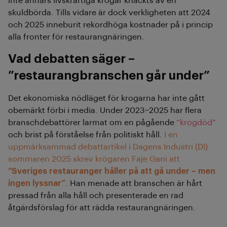
inte annars livskraftiga krogar knäckts av en
skuldbörda. Tills vidare är dock verkligheten att 2024
och 2025 inneburit rekordhöga kostnader på i princip
alla fronter för restaurangnäringen.
Vad debatten säger –
”restaurangbranschen går under”
Det ekonomiska nödläget för krogarna har inte gått
obemärkt förbi i media. Under 2023–2025 har flera
branschdebattörer larmat om en pågående
“krogdöd”
och brist på förståelse från politiskt håll.
I en
uppmärksammad debattartikel i Dagens Industri (DI)
sommaren 2025 skrev krögaren Faje Gani att
“Sveriges restauranger håller på att gå under – men
ingen lyssnar”
. Han menade att branschen är hårt
pressad från alla håll och presenterade en rad
åtgärdsförslag för att rädda restaurangnäringen.