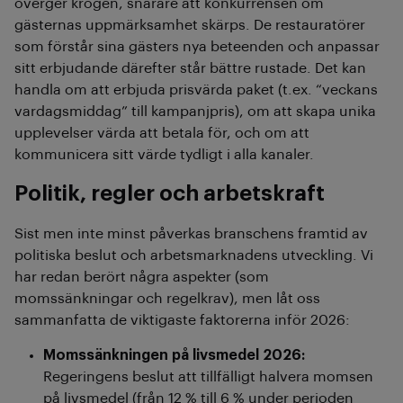
överger krogen, snarare att konkurrensen om
gästernas uppmärksamhet skärps. De restauratörer
som förstår sina gästers nya beteenden och anpassar
sitt erbjudande därefter står bättre rustade. Det kan
handla om att erbjuda prisvärda paket (t.ex. “veckans
vardagsmiddag” till kampanjpris), om att skapa unika
upplevelser värda att betala för, och om att
kommunicera sitt värde tydligt i alla kanaler.
Politik, regler och arbetskraft
Sist men inte minst påverkas branschens framtid av
politiska beslut och arbetsmarknadens utveckling. Vi
har redan berört några aspekter (som
momssänkningar och regelkrav), men låt oss
sammanfatta de viktigaste faktorerna inför 2026:
Momssänkningen på livsmedel 2026:
Regeringens beslut att tillfälligt halvera momsen
på livsmedel (från 12 % till 6 % under perioden