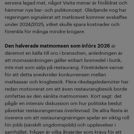
servera lagad mat, något Visita menar är föråldrat och
hämmar nya bar- och pubkoncept. Glädjande nog har
regeringen signalerat att matkravet kommer avskaffas
under 2024/2025, vilket skulle spara kostnader och
förenkla för många mindre krögare.
Den halverade matmomsen som införs 2026
är
däremot en källa till oro i branschen, anledningen är
att momssänkningen gäller enbart livsmedel i butik,
inte mat som säljs på restaurang. Företrädare varnar
för att detta snedvrider konkurrensen mellan
matkassar och krogbesök. Flera riksdagsledamöter har
redan motionerat om att även restaurangbesök borde
omfattas av den sänkta matmomsen. Kort sagt: det
pågår en intensiv diskussion om hur politiska beslut
påverkar restaurangernas överlevnad. De allra flesta är
överens om att restaurangnäringen spelar en viktig roll
för jobb (särskilt ungdomsjobb) och upplevelser i
samhället, frågan är vilka åtgärder som krävs för att