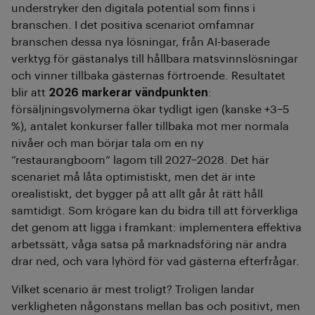
understryker den digitala potential som finns i
branschen. I det positiva scenariot omfamnar
branschen dessa nya lösningar, från AI-baserade
verktyg för gästanalys till hållbara matsvinnslösningar
och vinner tillbaka gästernas förtroende. Resultatet
blir att
2026 markerar vändpunkten
:
försäljningsvolymerna ökar tydligt igen (kanske +3–5
%), antalet konkurser faller tillbaka mot mer normala
nivåer och man börjar tala om en ny
“restaurangboom” lagom till 2027–2028. Det här
scenariet må låta optimistiskt, men det är inte
orealistiskt, det bygger på att allt går åt rätt håll
samtidigt. Som krögare kan du bidra till att förverkliga
det genom att ligga i framkant: implementera effektiva
arbetssätt, våga satsa på marknadsföring när andra
drar ned, och vara lyhörd för vad gästerna efterfrågar.
Vilket scenario är mest troligt? Troligen landar
verkligheten någonstans mellan bas och positivt, men