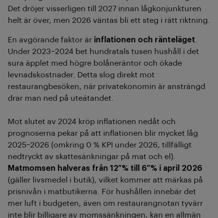
Det dröjer visserligen till 2027 innan lågkonjunkturen
helt är över, men 2026 väntas bli ett steg i rätt riktning.
En avgörande faktor är
inflationen och ränteläget
.
Under 2023–2024 bet hundratals tusen hushåll i det
sura äpplet med högre bolåneräntor och ökade
levnadskostnader. Detta slog direkt mot
restaurangbesöken, när privatekonomin är ansträngd
drar man ned på uteätandet.
Mot slutet av 2024 kröp inflationen nedåt och
prognoserna pekar på att inflationen blir mycket låg
2025–2026 (omkring 0 % KPI under 2026, tillfälligt
nedtryckt av skattesänkningar på mat och el).
Matmomsen halveras från 12 % till 6 % i april 2026
(gäller livsmedel i butik), vilket kommer att märkas på
prisnivån i matbutikerna. För hushållen innebär det
mer luft i budgeten, även om restaurangnotan tyvärr
inte blir billigare av momssänkningen, kan en allmän