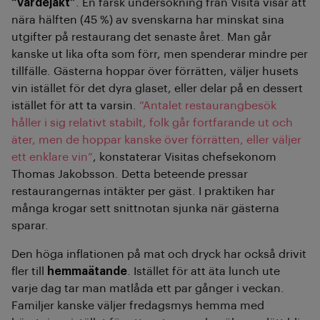
“värdejakt”
. En färsk undersökning från Visita visar att
nära hälften (45 %) av svenskarna har minskat sina
utgifter på restaurang det senaste året. Man går
kanske ut lika ofta som förr, men spenderar mindre per
tillfälle. Gästerna hoppar över förrätten, väljer husets
vin istället för det dyra glaset, eller delar på en dessert
istället för att ta varsin.
“Antalet restaurangbesök
håller i sig relativt stabilt, folk går fortfarande ut och
äter, men de hoppar kanske över förrätten, eller väljer
ett enklare vin”
, konstaterar Visitas chefsekonom
Thomas Jakobsson. Detta beteende pressar
restaurangernas intäkter per gäst. I praktiken har
många krogar sett snittnotan sjunka när gästerna
sparar.
Den höga inflationen på mat och dryck har också drivit
fler till
hemmaätande
. Istället för att äta lunch ute
varje dag tar man matlåda ett par gånger i veckan.
Familjer kanske väljer fredagsmys hemma med