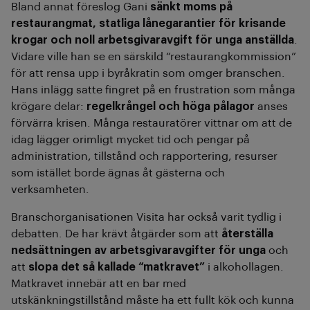
Bland annat föreslog Gani
sänkt moms på
restaurangmat, statliga lånegarantier för krisande
krogar och noll arbetsgivaravgift för unga anställda
.
Vidare ville han se en särskild “restaurangkommission”
för att rensa upp i byråkratin som omger branschen.
Hans inlägg satte fingret på en frustration som många
krögare delar:
regelkrångel och höga pålagor
anses
förvärra krisen. Många restauratörer vittnar om att de
idag lägger orimligt mycket tid och pengar på
administration, tillstånd och rapportering, resurser
som istället borde ägnas åt gästerna och
verksamheten.
Branschorganisationen Visita har också varit tydlig i
debatten. De har krävt åtgärder som att
återställa
nedsättningen av arbetsgivaravgifter för unga
och
att
slopa det så kallade “matkravet”
i alkohollagen.
Matkravet innebär att en bar med
utskänkningstillstånd måste ha ett fullt kök och kunna