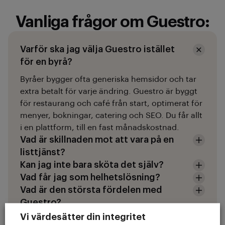
Vanliga frågor om Guestro:
Varför ska jag välja Guestro istället
för en byrå?
Byråer bygger ofta generiska hemsidor och tar
extra betalt för varje ändring. Guestro är byggt
för restaurang och café från start, optimerat för
menyer, bokningar, catering och SEO. Du får allt
i en plattform, till en fast månadskostnad.
Vad är skillnaden mot att vara på en
listtjänst?
Kan jag inte bara sköta det själv?
Vad får jag som helhetslösning?
Vad är den största fördelen med
Guestro?
Vi värdesätter din integritet