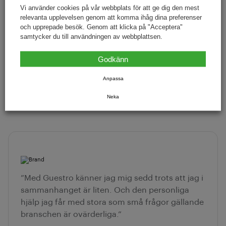
Vi använder cookies på vår webbplats för att ge dig den mest
relevanta upplevelsen genom att komma ihåg dina preferenser
och upprepade besök. Genom att klicka på "Acceptera"
samtycker du till användningen av webbplattsen.
Godkänn
Vad andra kunder
Anpassa
säger om Guestro
Neka
”Med Guestro känner jag mig sedd trots att jag i
sammanhanget är liten. Och den personliga
hjälp jag får med stora som små frågor gällande
branschen är ovärderliga.”