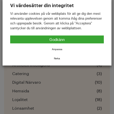
mars 12, 2026
Vi värdesätter din integritet
Prissättning av kaffe 2026: marginal
Vi använder cookies på vår webbplats för att ge dig den mest
och prognos
relevanta upplevelsen genom att komma ihåg dina preferenser
och upprepade besök. Genom att klicka på "Acceptera"
februari 4, 2026
samtycker du till användningen av webbplattsen.
Tillväxtdagen 2026: Näringslivets
framtid i en föränderlig
Godkänn
Anpassa
Kategorier
Neka
Artificiell Intelligens
(4)
Catering
(3)
Digital Närvaro
(10)
Hemsida
(8)
Lojalitet
(18)
Lönsamhet
(2)