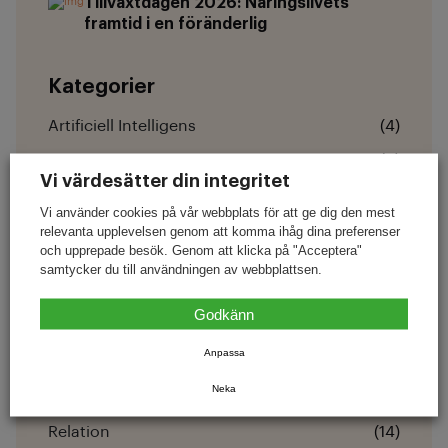
Tillväxtdagen 2026: Näringslivets
framtid i en föränderlig
Kategorier
Artificiell Intelligens
(4)
Catering
(3)
Vi värdesätter din integritet
Digital Närvaro
(10)
Vi använder cookies på vår webbplats för att ge dig den mest
Hemsida
(8)
relevanta upplevelsen genom att komma ihåg dina preferenser
och upprepade besök. Genom att klicka på "Acceptera"
Lojalitet
(18)
samtycker du till användningen av webbplattsen.
Lönsamhet
(2)
Godkänn
Nyheter
(9)
Anpassa
Nyheter
(1)
Neka
Recensioner
(11)
Relation
(14)