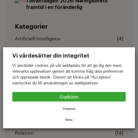
Tillväxtdagen 2026: Näringslivets
framtid i en föränderlig
Kategorier
Artificiell Intelligens
(4)
Catering
(3)
Vi värdesätter din integritet
Digital Närvaro
(10)
Vi använder cookies på vår webbplats för att ge dig den mest
Hemsida
(8)
relevanta upplevelsen genom att komma ihåg dina preferenser
och upprepade besök. Genom att klicka på "Acceptera"
Lojalitet
(18)
samtycker du till användningen av webbplattsen.
Lönsamhet
(2)
Godkänn
Nyheter
(9)
Anpassa
Nyheter
(1)
Neka
Recensioner
(11)
Relation
(14)