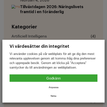
februari 4, 2026
Tillväxtdagen 2026: Näringslivets
framtid i en föränderlig
Kategorier
Artificiell Intelligens
(4)
Catering
(3)
Vi värdesätter din integritet
Digital Närvaro
(10)
Vi använder cookies på vår webbplats för att ge dig den mest
relevanta upplevelsen genom att komma ihåg dina preferenser
Hemsida
(8)
och upprepade besök. Genom att klicka på "Acceptera"
samtycker du till användningen av webbplattsen.
Lojalitet
(18)
Lönsamhet
(2)
Godkänn
Nyheter
(9)
Anpassa
Nyheter
(1)
Neka
Recensioner
(11)