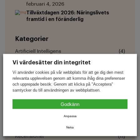
februari 4, 2026
Tillväxtdagen 2026: Näringslivets
framtid i en föränderlig
Kategorier
Artificiell Intelligens
(4)
Catering
(3)
Vi värdesätter din integritet
Vi använder cookies på vår webbplats för att ge dig den mest
Digital Närvaro
(10)
relevanta upplevelsen genom att komma ihåg dina preferenser
Hemsida
(8)
och upprepade besök. Genom att klicka på "Acceptera"
samtycker du till användningen av webbplattsen.
Lojalitet
(18)
Godkänn
Lönsamhet
(2)
Nyheter
(9)
Anpassa
Nyheter
(1)
Neka
Recensioner
(11)