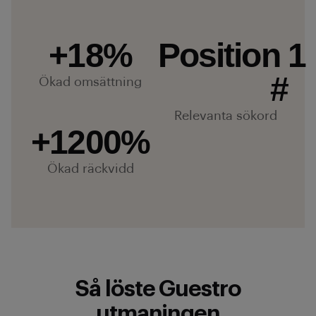
+
18
%
Position 
1
#
Ökad omsättning
Relevanta sökord
+
1200
%
Ökad räckvidd
Så löste Guestro
utmaningen